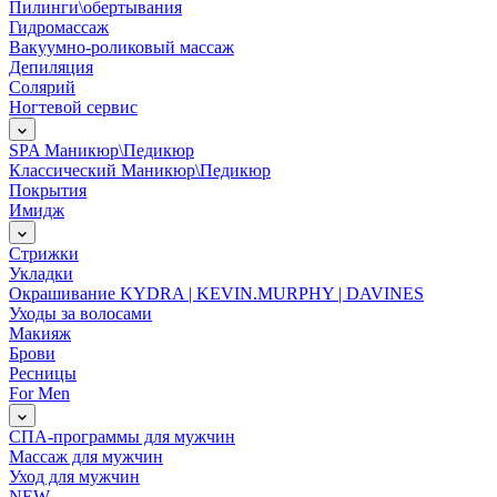
Пилинги\обертывания
Гидромассаж
Вакуумно-роликовый массаж
Депиляция
Солярий
Ногтевой сервис
SPA Маникюр\Педикюр
Классический Маникюр\Педикюр
Покрытия
Имидж
Стрижки
Укладки
Окрашивание KYDRA | KEVIN.MURPHY | DAVINES
Уходы за волосами
Макияж
Брови
Ресницы
For Men
СПА-программы для мужчин
Массаж для мужчин
Уход для мужчин
NEW