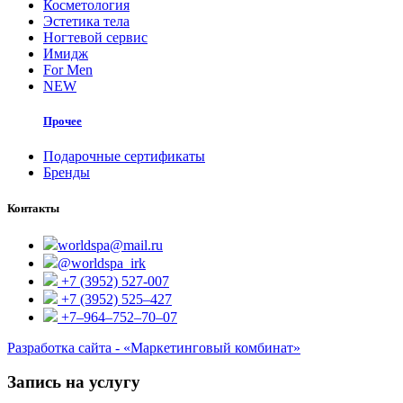
Косметология
Эстетика тела
Ногтевой сервис
Имидж
For Men
NEW
Прочее
Подарочные сертификаты
Бренды
Контакты
worldspa@mail.ru
@worldspa_irk
+7 (3952) 527-007
+7 (3952) 525‒427
+7‒964‒752‒70‒07
Разработка сайта - «Маркетинговый комбинат»
Запись на услугу