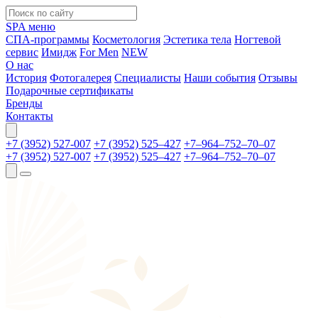
SPA меню
СПА-программы
Косметология
Эстетика тела
Ногтевой
сервис
Имидж
For Men
NEW
О нас
История
Фотогалерея
Специалисты
Наши события
Отзывы
Подарочные сертификаты
Бренды
Контакты
+7 (3952) 527-007
+7 (3952) 525‒427
+7‒964‒752‒70‒07
+7 (3952) 527-007
+7 (3952) 525‒427
+7‒964‒752‒70‒07