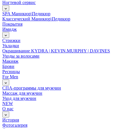
Ногтевой сервис
SPA Маникюр\Педикюр
Классический Маникюр\Педикюр
Покрытия
Имидж
Стрижки
Укладки
Окрашивание KYDRA | KEVIN.MURPHY | DAVINES
Уходы за волосами
Макияж
Брови
Ресницы
For Men
СПА-программы для мужчин
Массаж для мужчин
Уход для мужчин
NEW
О нас
История
Фотогалерея