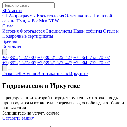
SPA меню
СПА-программы
Косметология
Эстетика тела
Ногтевой
сервис
Имидж
For Men
NEW
О нас
История
Фотогалерея
Специалисты
Наши события
Отзывы
Подарочные сертификаты
Бренды
Контакты
+7 (3952) 527-007
+7 (3952) 525‒427
+7‒964‒752‒70‒07
+7 (3952) 527-007
+7 (3952) 525‒427
+7‒964‒752‒70‒07
Главная
SPA меню
Эстетика тела в Иркутске
Гидромассаж в Иркутске
Процедура, при которой посредством теплых потоков воды
производится массаж тела, согревая его, освобождая от боли и
напряжения.
Запишитесь на услугу сейчас
Оставить заявку