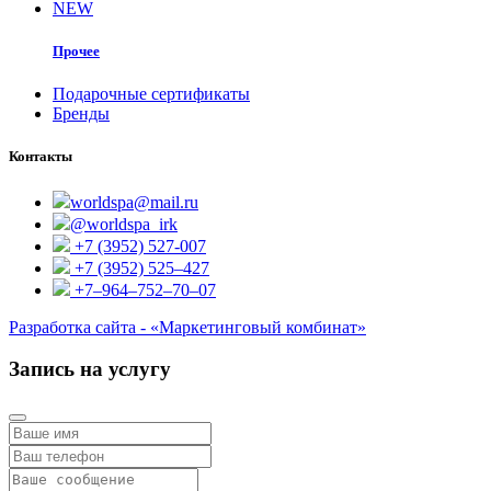
NEW
Прочее
Подарочные сертификаты
Бренды
Контакты
worldspa@mail.ru
@worldspa_irk
+7 (3952) 527-007
+7 (3952) 525‒427
+7‒964‒752‒70‒07
Разработка сайта - «Маркетинговый комбинат»
Запись на услугу