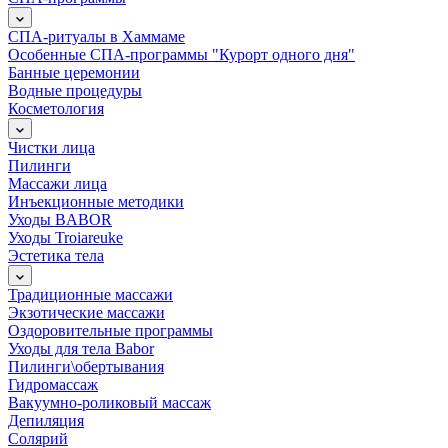
СПА-ритуалы в Хаммаме
Особенные СПА-программы "Курорт одного дня"
Банные церемонии
Водные процедуры
Косметология
Чистки лица
Пилинги
Массажи лица
Инъекционные методики
Уходы BABOR
Уходы Troiareuke
Эстетика тела
Традиционные массажи
Экзотические массажи
Оздоровительные программы
Уходы для тела Babor
Пилинги\обертывания
Гидромассаж
Вакуумно-роликовый массаж
Депиляция
Солярий